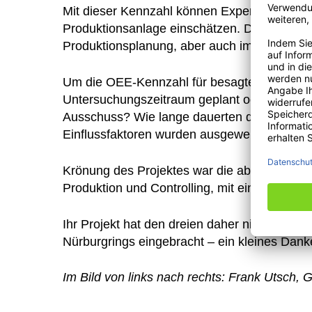
Mit dieser Kennzahl können Experten auf einen
Produktionsanlage einschätzen. Die OEE-Kenn
Produktionsplanung, aber auch im Controllin
Um die OEE-Kennzahl für besagte Stanzlinie 
Untersuchungszeitraum geplant oder ungeplan
Ausschuss? Wie lange dauerten die Schichten
Einflussfaktoren wurden ausgewertet und fl
Krönung des Projektes war die abschließen
Produktion und Controlling, mit einhellig po
Ihr Projekt hat den dreien daher nicht nur A
Nürburgrings eingebracht – ein kleines Dan
Im Bild von links nach rechts: Frank Utsch,