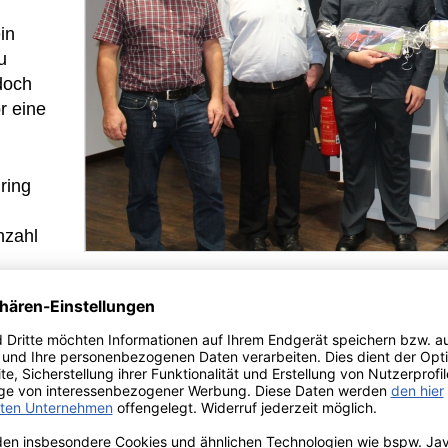
in
u
doch
r eine
ring
nzahl
on
eness” (OEE) bezeichnet die sogenannte Gesamtanlageneff
ungen aus den Faktoren Verfügbarkeit, Leistung und Qu