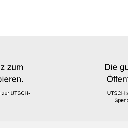
nz zum
Die gu
ieren.
Öffen
m zur UTSCH-
UTSCH sa
Spend