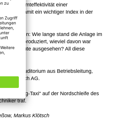
h die Gesamteffektivität einer
ge und damit ein wichtiger Index in der
siert werden: Wie lange stand die Anlage im
Laufzeit produziert, wieviel davon war
ken pro Minute ausgesehen? All diese
 UTSCH-Auditorium aus Betriebsleitung,
e Erich Utsch AG.
nntes „Ring-Taxi“ auf der Nordschleife des
echniker traf.
Zießow, Markus Klötsch