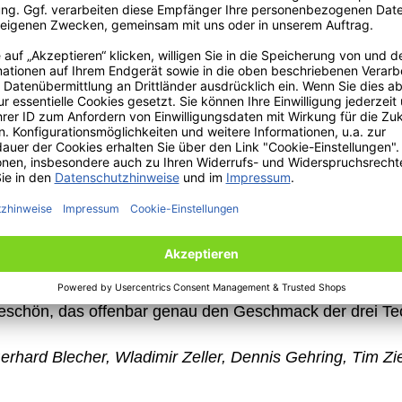
 Blick sowohl die Produktivität, die Rentabilität als auc
zahl ist somit ein Maß für die Wertschöpfung einer Anla
g.
zu ermitteln, musste systematisch der Ist-Zustand analy
t still? Welche Menge wurde während der tatsächlichen 
, und wie hätte theoretisch die ideale Laufrate in Stüc
ossen in die Gesamtbetrachtung ein.
de Präsentation des Ergebnisses vor einem kompetenten
sitivem Feedback und vor allem auch realen Nutzen für di
nerkennung, sondern auch einen Gutschein für ein sogena
keschön, das offenbar genau den Geschmack der drei T
 Gerhard Blecher, Wladimir Zeller, Dennis Gehring, Tim 