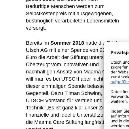
Bedürftige Menschen werden zum
Selbstkostenpreis mit ausgewogenen,
bestmöglich verarbeiteten Lebensmitteln
versorgt.
Bereits im
Sommer 2018
hatte die Erich
Utsch AG mit einer Spende von 20.000
Euro die Arbeit der Stiftung unterstützt.
Überzeugt vom innovativen und
nachhaltigen Ansatz von Maama Care
will man es bei UTSCH aber nicht bei
dieser einmaligen Spende belassen – im
Gegenteil. Dazu Tilman Schwinn,
UTSCH Vorstand für Vertrieb und
Technik: „Es ist ganz klar unser Ziel, die
finanzielle und ideelle Unterstützung für
die Maama Care Stiftung langfristig zu