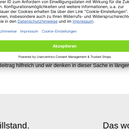
lagene Weg, in allen UTSCH-Prägestellen Sammelboxen 
e Idee von Maama Care einer breiteren Öffentlichkeit nah
 die Ziele der Stiftung zu nutzen“ so Alexander Kulik, 
rieb der bundesweiten UTSCH-Prägestellen.
pendengelder werden zu 100% Maama Care zugutekommen
al eher nüchtern betrachtet: „Realistischerweise werde
eitrag hilfreich und wir denken in dieser Sache in länge
llstand.
Das wo