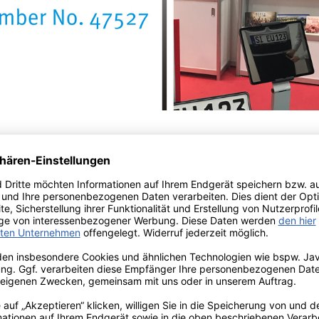
e Vorteile als Wiederverkäufer ode
 mit hoher Marge
Grundsätzlicher 
läge für Ihre Kunden
Bereitstellen vo