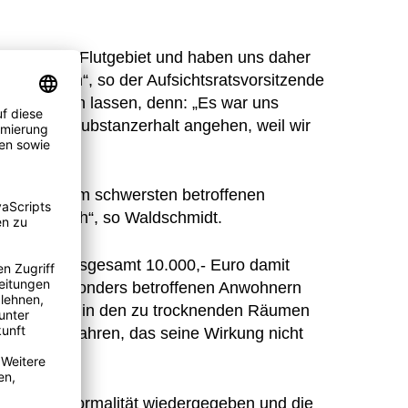
enschen im Flutgebiet und haben uns daher
lfen können“, so der Aufsichtsratsvorsitzende
ht bewenden lassen, denn: „Es war uns
igkeit und Substanzerhalt angehen, weil wir
nen sehen.“
Hochwasser am schwersten betroffenen
sprechend hoch“, so Waldschmidt.
TSCH für insgesamt 10.000,- Euro damit
trockner besonders betroffenen Anwohnern
 wurden dazu in den zu trocknenden Räumen
währtes Verfahren, das seine Wirkung nicht
ein Stück Normalität wiedergegeben und die