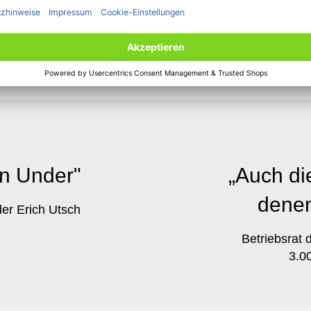
mindert zu haben“, so Waldschmidt.
n Under"
„Auch di
denen
der Erich Utsch
Betriebsrat 
3.0