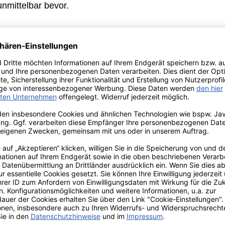
unmittelbar bevor.
ach aus erster Hand von den anhaltenden Sorgen der M
m Juli gefragt, wie wir als Unternehmen hier konkret he
 einer simplen Geldspende wollte man es aber dabei nic
hlen, sondern wir wollten ganz gezielt das Thema Feucht
eigentum und natürlich auch die Gesundheit der Betroffe
eis ausgewählt, denn „dieser Kreis gehört zu den vom 
und ist dort, trotz vieler privater Hilfsinitiativen, ent
ezialisierten Unternehmen Polygonvatro in Olpe von U
 vier Monaten im Flutgebiet mittels spezieller Kondens
nung Ihrer Häuser und Wohnungen zu leisten. Die Geräte
ne Feuchtigkeit zu kondensieren und abzuleiten – ein be
al-Erftkreis vor den anstehenden Feiertagen zumindest 