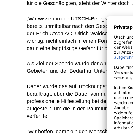
für die Geschädigten, steht der Winter doch 
„Wir wissen in der UTSCH-Belegschaft vielf
bereits unmittelbar nach den Geschehnissen i
der Erich Utsch AG, Ulrich Waldschmidt. Mit
wichtig, nicht einfach in einen Fond einzuza
darin eine langfristige Gefahr für das Wohn
Als Ziel der Spende wurde der Ahrtal-Erftkr
Gebieten und der Bedarf an Unterstützung war 
Daher wurde das auf Trocknungstechniken sp
beauftragt, über die Dauer von nunmehr rund
professionelle Hilfestellung bei der Trock
aufgestellt, um die in der Raumluft enthalte
verfehlte.
„Wir hoffen, damit einigen Menschen im Ahrt