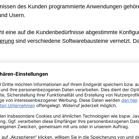
rfnissen des Kunden programmierte Anwendungen gehöre
n und Usern.
ht eine auf die Kundenbedürfnisse abgestimmte Konfigu
zierung
sind verschiedene Softwarebausteine vernetzt. Da
ehrere Funktionseinheiten der schon oft bewährten
u
se
sse, Bestellungen und Lagerbestände kontrolliert und ge
duction Control
User Managemen