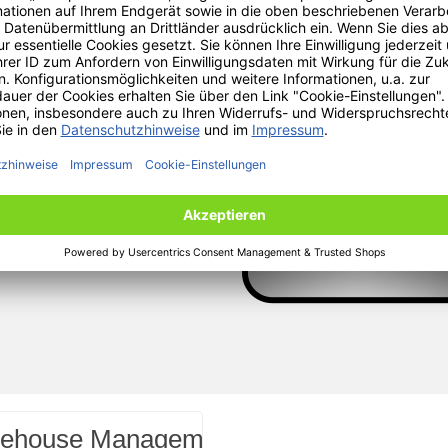
 über einzelne
e Serien per
rf direkt einer
tsprechende
esetzt.
ehouse Management