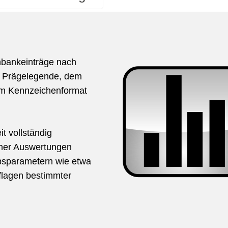
nbankeinträge nach
r Prägelegende, dem
em Kennzeichenformat
t vollständig
cher Auswertungen
bsparametern wie etwa
flagen bestimmter