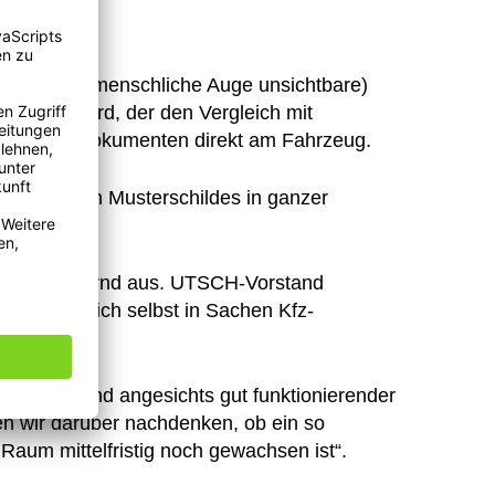
 (für das menschliche Auge unsichtbare)
heitsstandard, der den Vergleich mit
atlichen Dokumenten direkt am Fahrzeug.
produzierten Musterschildes in ganzer
eher ernüchternd aus. UTSCH-Vorstand
r, leistet sich selbst in Sachen Kfz-
 Deutschland angesichts gut funktionierender
ten wir darüber nachdenken, ob ein so
Raum mittelfristig noch gewachsen ist“.