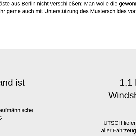
ste aus Berlin nicht verschließen: Man wolle die gewo
ehr gerne auch mit Unterstützung des
Musterschildes v
nd ist
1,1 
Windsh
 kaufmännische
G
UTSCH liefer
aller Fahrzeu