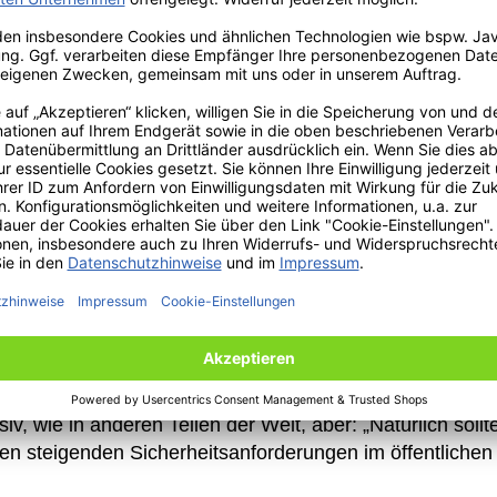
smerkmalen
in die Kennzeichenproduktion ein.
, Landeswappen, Kodierungen, Laser-Wasserzeichen oder
rzeugregistrierung und –identifizierung für einen Sicher
cheuen muss. Kennzeichen von UTSCH werden so zu sta
nten die Gäste anhand eines speziell für solche Zwecke 
h sehr schlicht gehaltenen deutschen Kennzeichen fiel 
tschland ist in diesem Sektor weltweiter Technologieführe
 der geringer kaum sein könnte“.
and, nahm den Faden gerne auf: Glücklicherweise sei in
, wie in anderen Teilen der Welt, aber: „Natürlich soll
en steigenden Sicherheitsanforderungen im öffentlichen 