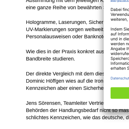
Abstimmung mit dem jeweiligen Kunden)
eine ganze
Reihe von bewährten Sicherheit
Hologramme, Laserungen, Sicherheitsfolien
UV-Markierungen
sorgen weltweit bei der Fah
Personalausweisen oder Banknoten nicht s
Wie dies in der Praxis konkret aussieht, kon
Bandbreite studieren.
Der direkte Vergleich mit dem diesbezüglic
Dominic Höffgen wies auf die Ironie hin: „Deu
Kennzeichen aber einen Sicherheitsstandard,
Jens Sörensen, Teamleiter Vertrieb Deutschl
Behörden der Handlungsbedarf nicht so massiv
schlichtes Kennzeichen, wie das deutsche, d