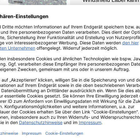
Windshield Label kann
ausgestattet werden. 
Mikrotext oder UV-Mark
Manipulationen und Fä
Damit wird jedes von 
einem individuellen Pr
Kunden widerspiegelt.
Das
u
label
von UTSCH e
der Fahrzeuge auch im
Lesegeräten vor Ort el
kommen, je nach Anfo
Chiptypen und Technol
Die Personalisierung,
Daten, erfolgt beim Wi