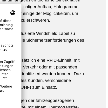
 mit umfangreichen Sicherheitsmerkmalen
Ein mehrschichtiger Aufbau, Hologramme,
er sind nur einige der Möglichkeiten, um
lschungen zu erschweren.
UTSCH produzierte Windshield Label zu
odukt, das die Sicherheitsanforderungen des
nthält zusätzlich eine RFID-Einheit, mit
 fließenden Verkehr oder mit passenden
ektronisch identifiziert werden können. Dazu
rderungen des Kunden, verschiedene
ogien (HF, UHF) zum Einsatz.
 das Aufbringen der fahrzeugbezogenen
ndshield Label mit einem Thermotransfer-