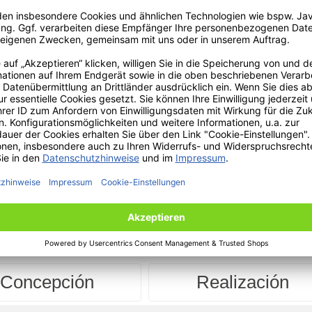
esarrolladas, unidas con el máximo beneficio posible para el cl
l cliente y mantenerlo a largo plazo.
 goza entre muchos de sus clientes de una posición especial 
nto profesional e integridad personal.
sistema óptimo
an ser las exigencias de los clientes: el camino de la 
 acordada se puede dividir en todo momento en cuatro p
Concepción
Realización