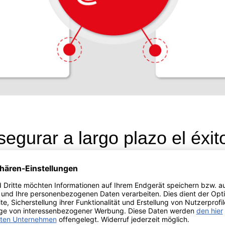
egurar a largo plazo el éxit
más exigentes de forma duradera debe convencerlos con logros 
 proveedor de productos de alta seguridad para el registro e i
l capaz de responder a medida exigencias de alta complejidad 
e en mente sus exigencias individuales o nacionales.