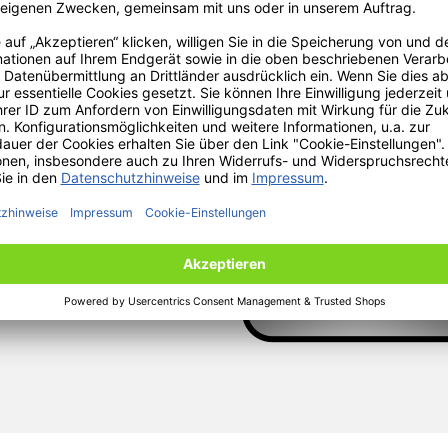
peuvent être créés à
e plaque
aques d'immatriculation
rectement affectés à
 autorisation
des utilisateurs.