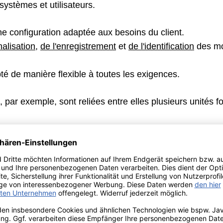
 systèmes et utilisateurs.
e configuration adaptée aux besoins du client.
alisation
,
de
l'enregistrement
et
de
l'identification
des mo
té de manière flexible à toutes les exigences.
 par exemple, sont reliées entre elles plusieurs unités fo
s utilisateurs, les flux de marchandises, les commandes e
situation sur le site même:
rôle de production
Gestion des utilisa